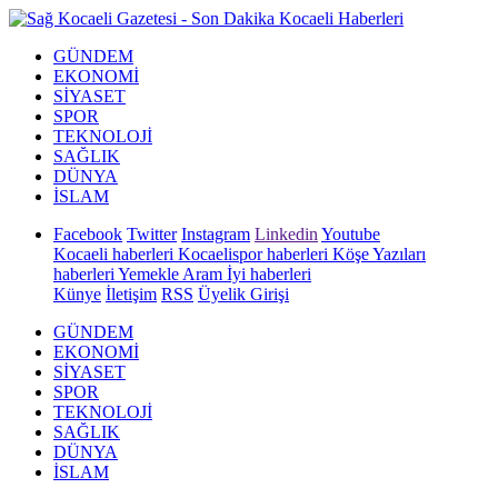
GÜNDEM
EKONOMİ
SİYASET
SPOR
TEKNOLOJİ
SAĞLIK
DÜNYA
İSLAM
Facebook
Twitter
Instagram
Linkedin
Youtube
Kocaeli haberleri
Kocaelispor haberleri
Köşe Yazıları
haberleri
Yemekle Aram İyi haberleri
Künye
İletişim
RSS
Üyelik Girişi
GÜNDEM
EKONOMİ
SİYASET
SPOR
TEKNOLOJİ
SAĞLIK
DÜNYA
İSLAM