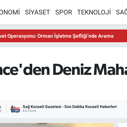
ONOMİ
SİYASET
SPOR
TEKNOLOJİ
SAĞ
vet Operasyonu: Orman İşletme Şefliği’nde Arama
ince'den Deniz Mah
Sağ Kocaeli Gazetesi - Son Dakika Kocaeli Haberleri
6
KAYNAK
E