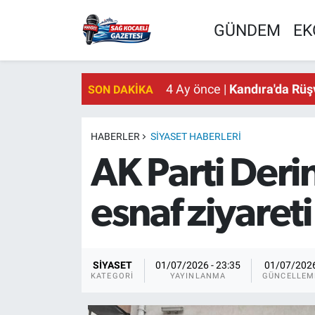
GÜNDEM
EK
4 Ay önce |
Kandıra'da Rüş
SON DAKIKA
HABERLER
SİYASET HABERLERI
AK Parti Der
esnaf ziyareti
SİYASET
01/07/2026 - 23:35
01/07/202
KATEGORI
YAYINLANMA
GÜNCELLEM