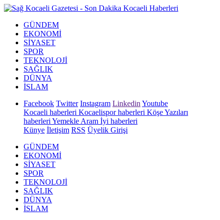
GÜNDEM
EKONOMİ
SİYASET
SPOR
TEKNOLOJİ
SAĞLIK
DÜNYA
İSLAM
Facebook
Twitter
Instagram
Linkedin
Youtube
Kocaeli haberleri
Kocaelispor haberleri
Köşe Yazıları
haberleri
Yemekle Aram İyi haberleri
Künye
İletişim
RSS
Üyelik Girişi
GÜNDEM
EKONOMİ
SİYASET
SPOR
TEKNOLOJİ
SAĞLIK
DÜNYA
İSLAM