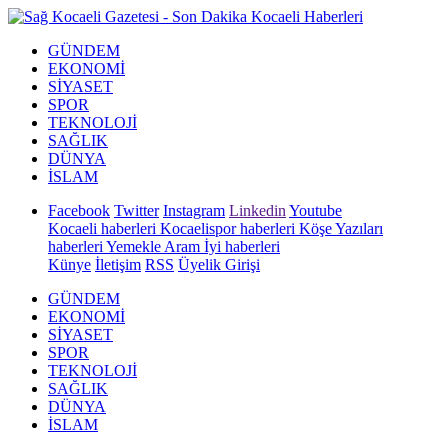
GÜNDEM
EKONOMİ
SİYASET
SPOR
TEKNOLOJİ
SAĞLIK
DÜNYA
İSLAM
Facebook
Twitter
Instagram
Linkedin
Youtube
Kocaeli haberleri
Kocaelispor haberleri
Köşe Yazıları
haberleri
Yemekle Aram İyi haberleri
Künye
İletişim
RSS
Üyelik Girişi
GÜNDEM
EKONOMİ
SİYASET
SPOR
TEKNOLOJİ
SAĞLIK
DÜNYA
İSLAM