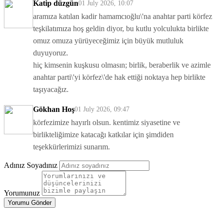
Katip düzgün
01 July 2026, 10:07
aramıza katılan kadir hamamcıoğlu\'na anahtar parti körfez
teşkilatımıza hoş geldin diyor, bu kutlu yolculukta birlikte
omuz omuza yürüyeceğimiz için büyük mutluluk
duyuyoruz.
hiç kimsenin kuşkusu olmasın; birlik, beraberlik ve azimle
anahtar parti\'yi körfez\'de hak ettiği noktaya hep birlikte
taşıyacağız.
Gökhan Hoş
01 July 2026, 09:47
körfezimize hayırlı olsun. kentimiz siyasetine ve
birlikteliğimize katacağı katkılar için şimdiden
teşekkürlerimizi sunarım.
Adınız Soyadınız
Yorumunuz
Yorumu Gönder