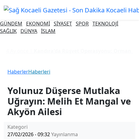
GÜNDEM
EKONOMİ
SİYASET
SPOR
TEKNOLOJİ
SAĞLIK
DÜNYA
İSLAM
4 Ay önce |
Kandıra'da Rüşvet Operasyonu: Orman İşl
Haberler
Haberleri
Yolunuz Düşerse Mutlaka
Uğrayın: Melih Et Mangal ve
Akyön Ailesi
Kategori
27/02/2026 - 09:32
Yayınlanma