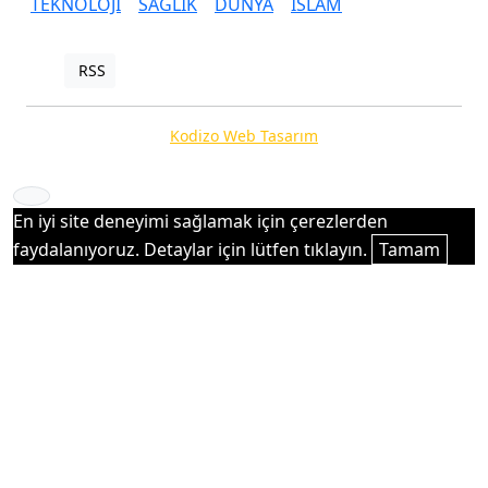
TEKNOLOJİ
SAĞLIK
DÜNYA
İSLAM
RSS
Copyright © 2025. Her hakkı saklıdır.
Kodizo Web Tasarım
En iyi site deneyimi sağlamak için çerezlerden
faydalanıyoruz. Detaylar için lütfen tıklayın.
Tamam