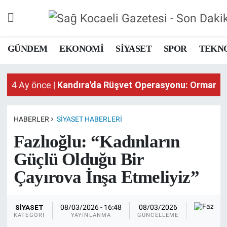
GÜNDEM
GÜNDEM
EKONOMİ
SİYASET
SPOR
TEKN
4 Ay önce |
Kandıra'da Rüşvet Operasyonu: Orman İş
EKONOMİ
4 Ay önce |
Kandıra'da Rüşvet Operasyonu: Orman İş
4 Ay önce |
Kandıra'da Rüşvet Operasyonu: Orman İş
SİYASET
SPOR
HABERLER
SİYASET HABERLERI
Fazlıoğlu: “Kadınların
TEKNOLOJİ
Güçlü Olduğu Bir
SAĞLIK
Çayırova İnşa Etmeliyiz”
DÜNYA
Sağ
SİYASET
08/03/2026 - 16:48
08/03/2026
KA
KATEGORI
YAYINLANMA
GÜNCELLEME
İSLAM