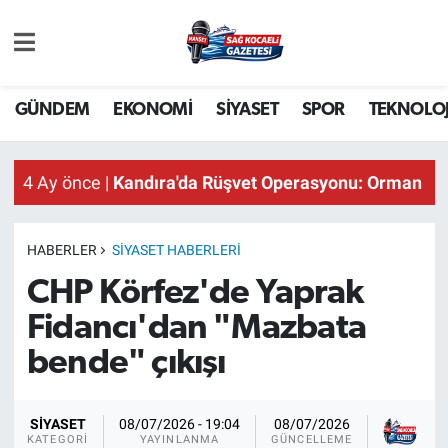
GÜNDEM
EKONOMİ
SİYASET
SPOR
TEKNOLOJ
4 Ay önce |
Kandıra'da Rüşvet Operasyonu: Orman İşl
HABERLER
SİYASET HABERLERI
CHP Körfez'de Yaprak
Fidancı'dan "Mazbata
bende" çıkışı
Sağ
SİYASET
08/07/2026 - 19:04
08/07/2026
KA
KATEGORI
YAYINLANMA
GÜNCELLEME