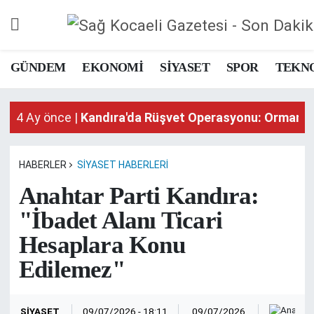
GÜNDEM
GÜNDEM
EKONOMİ
SİYASET
SPOR
TEKN
4 Ay önce |
Kandıra'da Rüşvet Operasyonu: Orman İş
EKONOMİ
4 Ay önce |
Kandıra'da Rüşvet Operasyonu: Orman İş
4 Ay önce |
Kandıra'da Rüşvet Operasyonu: Orman İş
SİYASET
SPOR
HABERLER
SİYASET HABERLERI
Anahtar Parti Kandıra:
TEKNOLOJİ
"İbadet Alanı Ticari
SAĞLIK
Hesaplara Konu
Edilemez"
DÜNYA
İSLAM
Sağ
SİYASET
09/07/2026 - 18:11
09/07/2026