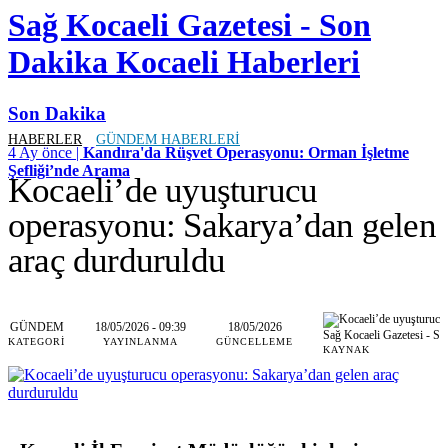
Sağ Kocaeli Gazetesi - Son
Dakika Kocaeli Haberleri
Son Dakika
HABERLER
GÜNDEM HABERLERI
4 Ay önce |
Kandıra'da Rüşvet Operasyonu: Orman İşletme
Şefliği’nde Arama
Kocaeli’de uyuşturucu
operasyonu: Sakarya’dan gelen
araç durduruldu
GÜNDEM
18/05/2026 - 09:39
18/05/2026
Sağ Kocaeli Gazetesi - So
KATEGORI
YAYINLANMA
GÜNCELLEME
KAYNAK