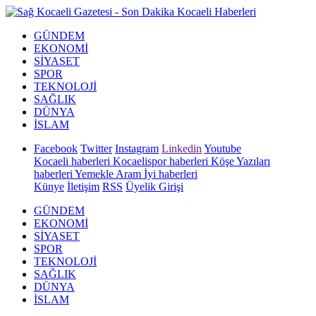
GÜNDEM
EKONOMİ
SİYASET
SPOR
TEKNOLOJİ
SAĞLIK
DÜNYA
İSLAM
Facebook
Twitter
Instagram
Linkedin
Youtube
Kocaeli haberleri
Kocaelispor haberleri
Köşe Yazıları
haberleri
Yemekle Aram İyi haberleri
Künye
İletişim
RSS
Üyelik Girişi
GÜNDEM
EKONOMİ
SİYASET
SPOR
TEKNOLOJİ
SAĞLIK
DÜNYA
İSLAM