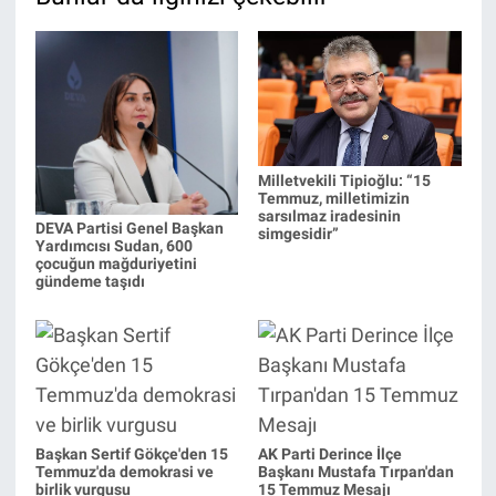
Milletvekili Tipioğlu: “15
Temmuz, milletimizin
sarsılmaz iradesinin
DEVA Partisi Genel Başkan
simgesidir”
Yardımcısı Sudan, 600
çocuğun mağduriyetini
gündeme taşıdı
Başkan Sertif Gökçe'den 15
AK Parti Derince İlçe
Temmuz'da demokrasi ve
Başkanı Mustafa Tırpan'dan
birlik vurgusu
15 Temmuz Mesajı