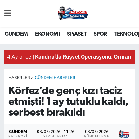
GÜNDEM
GÜNDEM
EKONOMİ
SİYASET
SPOR
TEKNOLOJ
EKONOMİ
4 Ay önce |
Kandıra'da Rüşvet Operasyonu: Orman İşl
4 Ay önce |
Kandıra'da Rüşvet Operasyonu: Orman İşl
SİYASET
4 Ay önce |
Kandıra'da Rüşvet Operasyonu: Orman İşl
SPOR
HABERLER
GÜNDEM HABERLERI
TEKNOLOJİ
Körfez’de genç kızı taciz
etmişti! 1 ay tutuklu kaldı,
SAĞLIK
serbest bırakıldı
DÜNYA
Sağ
GÜNDEM
08/05/2026 - 11:26
08/05/2026
İSLAM
KA
KATEGORI
YAYINLANMA
GÜNCELLEME