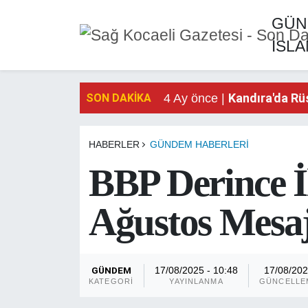
GÜN
İSL
GÜNDEM
Kandıra'da Rü
4 Ay önce |
Kandıra'da Rü
4 Ay önce |
EKONOMİ
Kandıra'da Rü
SON DAKIKA
4 Ay önce |
SİYASET
HABERLER
GÜNDEM HABERLERI
SPOR
BBP Derince İ
TEKNOLOJİ
Ağustos Mesaj
SAĞLIK
DÜNYA
GÜNDEM
17/08/2025 - 10:48
17/08/20
KATEGORI
YAYINLANMA
GÜNCELLE
İSLAM