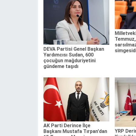
Milletveki
Temmuz, 
sarsılmaz
DEVA Partisi Genel Başkan
simgesid
Yardımcısı Sudan, 600
çocuğun mağduriyetini
gündeme taşıdı
AK Parti Derince İlçe
YRP Derin
Başkanı Mustafa Tırpan'dan