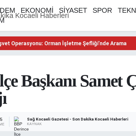
DEM
EKONOMİ
SİYASET
SPOR
TEKN
AM
şvet Operasyonu: Orman İşletme Şefliği’nde Arama
şvet Operasyonu: Orman İşletme Şefliği’nde Arama
şvet Operasyonu: Orman İşletme Şefliği’nde Arama
lçe Başkanı Samet Ç
ı
Sağ Kocaeli Gazetesi - Son Dakika Kocaeli Haberleri
25
KAYNAK
ME