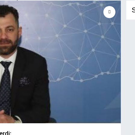
S
erdi: