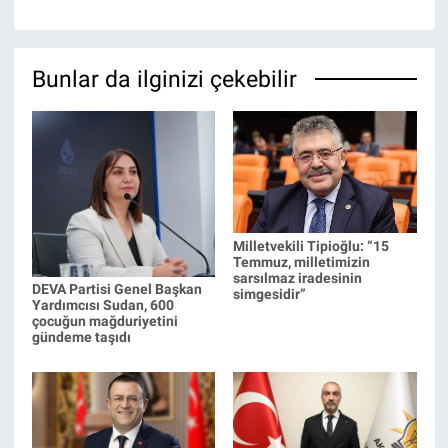
Bunlar da ilginizi çekebilir
Milletvekili Tipioğlu: “15
Temmuz, milletimizin
sarsılmaz iradesinin
DEVA Partisi Genel Başkan
simgesidir”
Yardımcısı Sudan, 600
çocuğun mağduriyetini
gündeme taşıdı