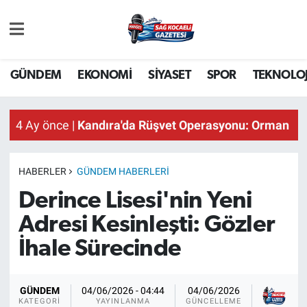
GÜNDEM
GÜNDEM
EKONOMİ
SİYASET
SPOR
TEKNOLOJ
EKONOMİ
4 Ay önce |
Kandıra'da Rüşvet Operasyonu: Orman İşl
4 Ay önce |
Kandıra'da Rüşvet Operasyonu: Orman İşl
SİYASET
4 Ay önce |
Kandıra'da Rüşvet Operasyonu: Orman İşl
SPOR
HABERLER
GÜNDEM HABERLERI
TEKNOLOJİ
Derince Lisesi'nin Yeni
Adresi Kesinleşti: Gözler
SAĞLIK
İhale Sürecinde
DÜNYA
Sağ
GÜNDEM
04/06/2026 - 04:44
04/06/2026
İSLAM
KA
KATEGORI
YAYINLANMA
GÜNCELLEME