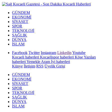
GÜNDEM
EKONOMİ
SİYASET
SPOR
TEKNOLOJİ
SAĞLIK
DÜNYA
İSLAM
Facebook
Twitter
Instagram
Linkedin
Youtube
Kocaeli haberleri
Kocaelispor haberleri
Köşe Yazıları
haberleri
Yemekle Aram İyi haberleri
Künye
İletişim
RSS
Üyelik Girişi
GÜNDEM
EKONOMİ
SİYASET
SPOR
TEKNOLOJİ
SAĞLIK
DÜNYA
İSLAM