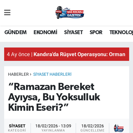
GÜNDEM
EKONOMİ
SİYASET
SPOR
TEKNOLOJ
4 Ay önce |
Kandıra'da Rüşvet Operasyonu: Orman İşl
HABERLER
SİYASET HABERLERI
“Ramazan Bereket
Ayıysa, Bu Yoksulluk
Kimin Eseri?”
Sağ
SİYASET
18/02/2026 - 13:09
18/02/2026
KA
KATEGORI
YAYINLANMA
GÜNCELLEME