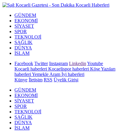
GÜNDEM
EKONOMİ
SİYASET
SPOR
TEKNOLOJİ
SAĞLIK
DÜNYA
İSLAM
Facebook
Twitter
Instagram
Linkedin
Youtube
Kocaeli haberleri
Kocaelispor haberleri
Köşe Yazıları
haberleri
Yemekle Aram İyi haberleri
Künye
İletişim
RSS
Üyelik Girişi
GÜNDEM
EKONOMİ
SİYASET
SPOR
TEKNOLOJİ
SAĞLIK
DÜNYA
İSLAM