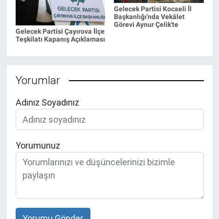
Gelecek Partisi Kocaeli İl
Başkanlığı'nda Vekâlet
Görevi Aynur Çelik'te
Gelecek Partisi Çayırova İlçe
Teşkilatı Kapanış Açıklaması
Yorumlar
Adınız Soyadınız
Yorumunuz
Yorumu Gönder