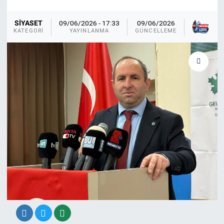
Sağ
SİYASET
09/06/2026 - 17:33
09/06/2026
KA
KATEGORI
YAYINLANMA
GÜNCELLEME