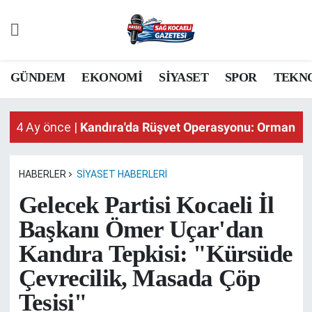
GÜNDEM
GÜNDEM
EKONOMİ
SİYASET
SPOR
TEKN
EKONOMİ
4 Ay önce |
Kandıra'da Rüşvet Operasyonu: Orman İş
4 Ay önce |
Kandıra'da Rüşvet Operasyonu: Orman İş
SİYASET
4 Ay önce |
Kandıra'da Rüşvet Operasyonu: Orman İş
SPOR
HABERLER
SİYASET HABERLERI
TEKNOLOJİ
Gelecek Partisi Kocaeli İl
Başkanı Ömer Uçar'dan
SAĞLIK
Kandıra Tepkisi: "Kürsüde
DÜNYA
Çevrecilik, Masada Çöp
Tesisi"
İSLAM