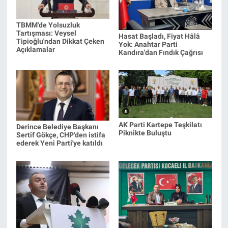
TBMM'de Yolsuzluk
Tartışması: Veysel
Hasat Başladı, Fiyat Hâlâ
Tipioğlu'ndan Dikkat Çeken
Yok: Anahtar Parti
Açıklamalar
Kandıra'dan Fındık Çağrısı
AK Parti Kartepe Teşkilatı
Derince Belediye Başkanı
Piknikte Buluştu
Sertif Gökçe, CHP'den istifa
ederek Yeni Parti'ye katıldı