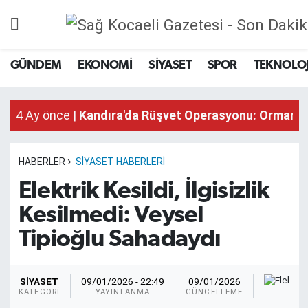
GÜNDEM
GÜNDEM
EKONOMİ
SİYASET
SPOR
TEKNOLOJ
4 Ay önce |
Kandıra'da Rüşvet Operasyonu: Orman İş
EKONOMİ
4 Ay önce |
Kandıra'da Rüşvet Operasyonu: Orman İş
4 Ay önce |
Kandıra'da Rüşvet Operasyonu: Orman İş
SİYASET
SPOR
HABERLER
SİYASET HABERLERI
Elektrik Kesildi, İlgisizlik
TEKNOLOJİ
Kesilmedi: Veysel
SAĞLIK
Tipioğlu Sahadaydı
DÜNYA
Sağ
SİYASET
09/01/2026 - 22:49
09/01/2026
KA
KATEGORI
YAYINLANMA
GÜNCELLEME
İSLAM