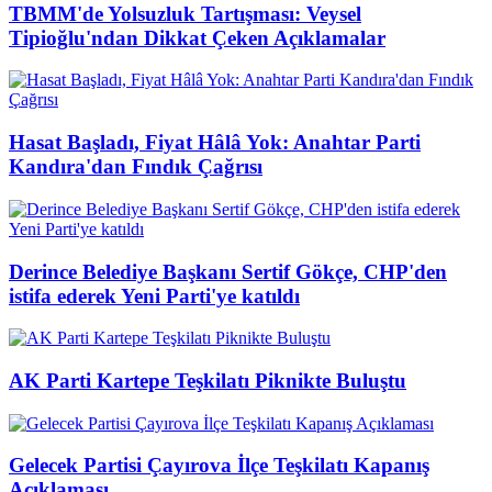
TBMM'de Yolsuzluk Tartışması: Veysel
Tipioğlu'ndan Dikkat Çeken Açıklamalar
Hasat Başladı, Fiyat Hâlâ Yok: Anahtar Parti
Kandıra'dan Fındık Çağrısı
Derince Belediye Başkanı Sertif Gökçe, CHP'den
istifa ederek Yeni Parti'ye katıldı
AK Parti Kartepe Teşkilatı Piknikte Buluştu
Gelecek Partisi Çayırova İlçe Teşkilatı Kapanış
Açıklaması