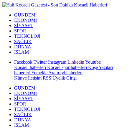
GÜNDEM
EKONOMİ
SİYASET
SPOR
TEKNOLOJİ
SAĞLIK
DÜNYA
İSLAM
Facebook
Twitter
Instagram
Linkedin
Youtube
Kocaeli haberleri
Kocaelispor haberleri
Köşe Yazıları
haberleri
Yemekle Aram İyi haberleri
Künye
İletişim
RSS
Üyelik Girişi
GÜNDEM
EKONOMİ
SİYASET
SPOR
TEKNOLOJİ
SAĞLIK
DÜNYA
İSLAM