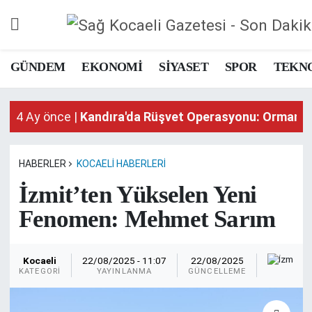
GÜNDEM
EKONOMİ
SİYASET
SPOR
TEKN
4 Ay önce |
Kandıra'da Rüşvet Operasyonu: Orman İş
HABERLER
KOCAELI HABERLERI
İzmit’ten Yükselen Yeni
Fenomen: Mehmet Sarım
Sağ
Kocaeli
22/08/2025 - 11:07
22/08/2025
KA
KATEGORI
YAYINLANMA
GÜNCELLEME