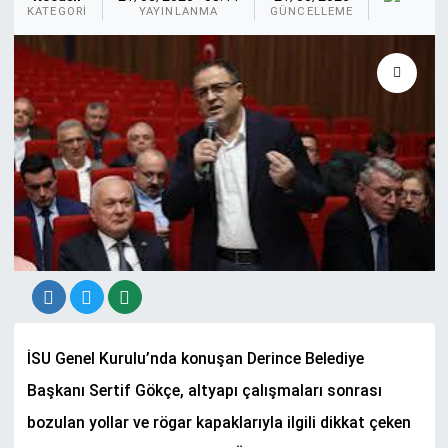
KA
KATEGORI
YAYINLANMA
GÜNCELLEME
İSU Genel Kurulu’nda konuşan Derince Belediye
Başkanı Sertif Gökçe, altyapı çalışmaları sonrası
bozulan yollar ve rögar kapaklarıyla ilgili dikkat çeken