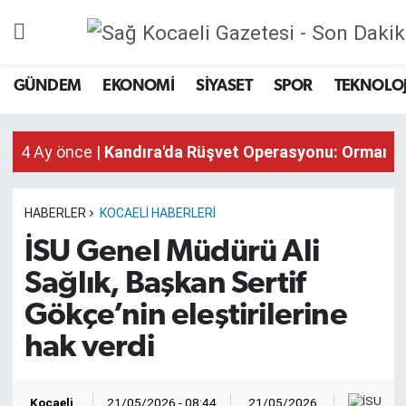
GÜNDEM
GÜNDEM
EKONOMİ
SİYASET
SPOR
TEKNOLOJ
4 Ay önce |
Kandıra'da Rüşvet Operasyonu: Orman İş
EKONOMİ
4 Ay önce |
Kandıra'da Rüşvet Operasyonu: Orman İş
4 Ay önce |
Kandıra'da Rüşvet Operasyonu: Orman İş
SİYASET
SPOR
HABERLER
KOCAELI HABERLERI
İSU Genel Müdürü Ali
TEKNOLOJİ
Sağlık, Başkan Sertif
SAĞLIK
Gökçe’nin eleştirilerine
hak verdi
DÜNYA
İSLAM
Sağ
Kocaeli
21/05/2026 - 08:44
21/05/2026