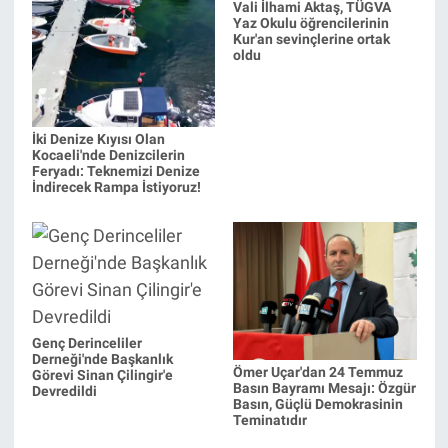
Vali İlhami Aktaş, TÜGVA
Yaz Okulu öğrencilerinin
Kur'an sevinçlerine ortak
oldu
İki Denize Kıyısı Olan
Kocaeli'nde Denizcilerin
Feryadı: Teknemizi Denize
İndirecek Rampa İstiyoruz!
Genç Derinceliler
Derneği'nde Başkanlık
Ömer Uçar'dan 24 Temmuz
Görevi Sinan Çilingir'e
Basın Bayramı Mesajı: Özgür
Devredildi
Basın, Güçlü Demokrasinin
Teminatıdır