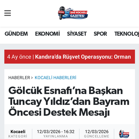
GÜNDEM
EKONOMİ
SİYASET
SPOR
TEKNOLOJ
4 Ay önce |
Kandıra'da Rüşvet Operasyonu: Orman İşl
HABERLER
KOCAELI HABERLERI
Gölcük Esnafı’na Başkan
Tuncay Yıldız’dan Bayram
Öncesi Destek Mesajı
Sağ
Kocaeli
12/03/2026 - 16:32
12/03/2026
KA
KATEGORI
YAYINLANMA
GÜNCELLEME