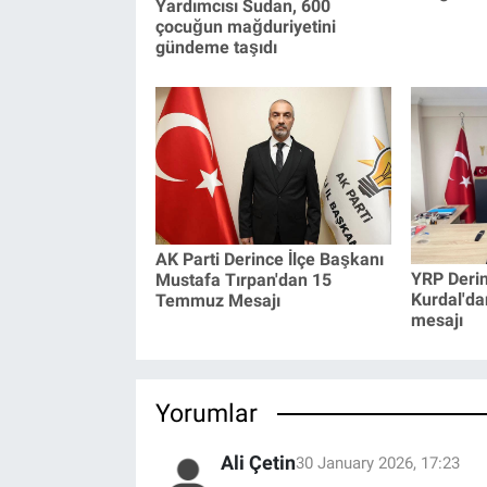
Yardımcısı Sudan, 600
çocuğun mağduriyetini
gündeme taşıdı
AK Parti Derince İlçe Başkanı
YRP Derin
Mustafa Tırpan'dan 15
Kurdal'd
Temmuz Mesajı
mesajı
Yorumlar
Ali Çetin
30 January 2026, 17:23