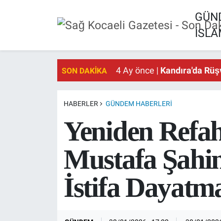
GÜN
İSL
GÜNDEM
4 Ay önce |
Kandıra'da Rüş
4 Ay önce |
Kandıra'da Rüş
EKONOMİ
4 Ay önce |
Kandıra'da Rüş
SON DAKIKA
SİYASET
HABERLER
GÜNDEM HABERLERI
SPOR
Yeniden Refah 
TEKNOLOJİ
Mustafa Şahin
SAĞLIK
İstifa Dayat
DÜNYA
İSLAM