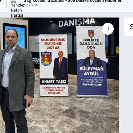
Sağ Kocaeli Gazetesi - Son Dakika Kocaeli Haberleri
6
KAYNAK
E
S