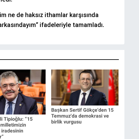
rim ne de haksız ithamlar karşısında
kasındayım” ifadeleriyle tamamladı.
Başkan Sertif Gökçe'den 15
Temmuz'da demokrasi ve
li Tipioğlu: “15
birlik vurgusu
illetimizin
 iradesinin
r”