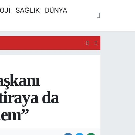
OJİ
SAĞLIK
DÜNYA
aşkanı
tiraya da
mem”