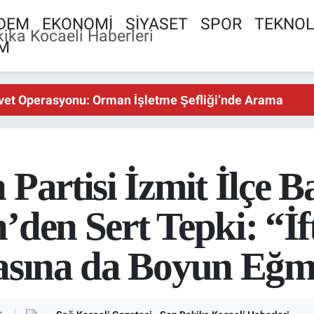
DEM
EKONOMİ
SİYASET
SPOR
TEKNOL
AM
vet Operasyonu: Orman İşletme Şefliği’nde Arama
vet Operasyonu: Orman İşletme Şefliği’nde Arama
vet Operasyonu: Orman İşletme Şefliği’nde Arama
Partisi İzmit İlçe B
’den Sert Tepki: “İf
masına da Boyun Eğ