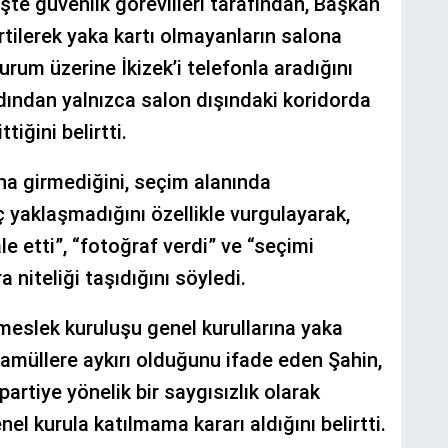
te güvenlik görevlileri tarafından, Başkan
irtilerek yaka kartı olmayanların salona
urum üzerine İkizek’i telefonla aradığını
dından yalnızca salon dışındaki koridorda
iğini belirtti.
na girmediğini, seçim alanında
 yaklaşmadığını özellikle vurgulayarak,
 etti”, “fotoğraf verdi” ve “seçimi
ra niteliği taşıdığını söyledi.
 meslek kuruluşu genel kurullarına yaka
eamüllere aykırı olduğunu ifade eden Şahin,
partiye yönelik bir saygısızlık olarak
el kurula katılmama kararı aldığını belirtti.