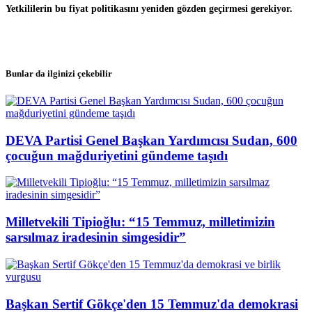
Yetkililerin bu fiyat politikasını yeniden gözden geçirmesi gerekiyor.
Bunlar da ilginizi çekebilir
DEVA Partisi Genel Başkan Yardımcısı Sudan, 600
çocuğun mağduriyetini gündeme taşıdı
Milletvekili Tipioğlu: “15 Temmuz, milletimizin
sarsılmaz iradesinin simgesidir”
Başkan Sertif Gökçe'den 15 Temmuz'da demokrasi