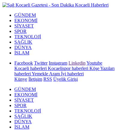
GÜNDEM
EKONOMİ
SİYASET
SPOR
TEKNOLOJİ
SAĞLIK
DÜNYA
İSLAM
Facebook
Twitter
Instagram
Linkedin
Youtube
Kocaeli haberleri
Kocaelispor haberleri
Köşe Yazıları
haberleri
Yemekle Aram İyi haberleri
Künye
İletişim
RSS
Üyelik Girişi
GÜNDEM
EKONOMİ
SİYASET
SPOR
TEKNOLOJİ
SAĞLIK
DÜNYA
İSLAM