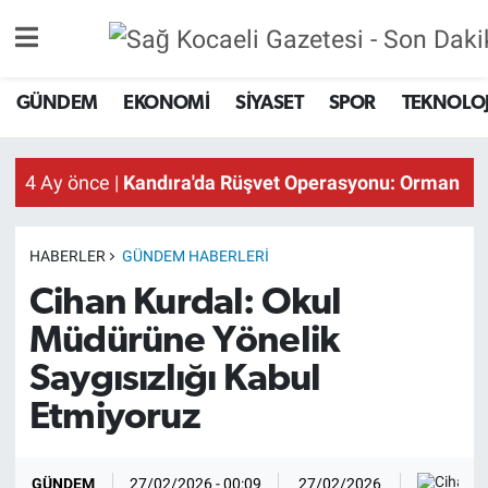
GÜNDEM
EKONOMİ
SİYASET
SPOR
TEKNOLOJ
4 Ay önce |
Kandıra'da Rüşvet Operasyonu: Orman İşl
HABERLER
GÜNDEM HABERLERI
Cihan Kurdal: Okul
Müdürüne Yönelik
Saygısızlığı Kabul
Etmiyoruz
Sağ
GÜNDEM
27/02/2026 - 00:09
27/02/2026