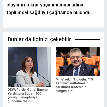
olayların tekrar yaşanmaması adına
toplumsal sağduyu çağrısında bulundu.
Bunlar da ilginizi çekebilir
Milletvekili Tipioğlu: “15
Temmuz, milletimizin
sarsılmaz iradesinin
DEVA Partisi Genel Başkan
simgesidir”
Yardımcısı Sudan, 600
çocuğun mağduriyetini
gündeme taşıdı