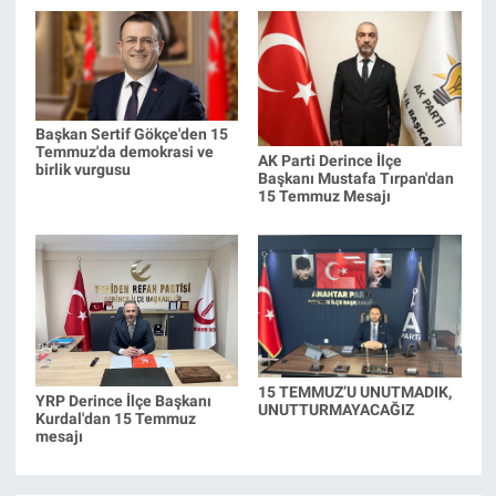
Başkan Sertif Gökçe'den 15
Temmuz'da demokrasi ve
AK Parti Derince İlçe
birlik vurgusu
Başkanı Mustafa Tırpan'dan
15 Temmuz Mesajı
15 TEMMUZ’U UNUTMADIK,
YRP Derince İlçe Başkanı
UNUTTURMAYACAĞIZ
Kurdal'dan 15 Temmuz
mesajı