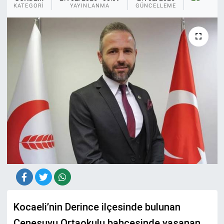
KA
KATEGORI
YAYINLANMA
GÜNCELLEME
Kocaeli’nin Derince ilçesinde bulunan
Çenesuyu Ortaokulu bahçesinde yaşanan